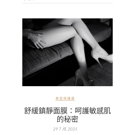
美容與護膚
舒緩鎮靜面膜：呵護敏感肌
的秘密
29 7 月, 2025