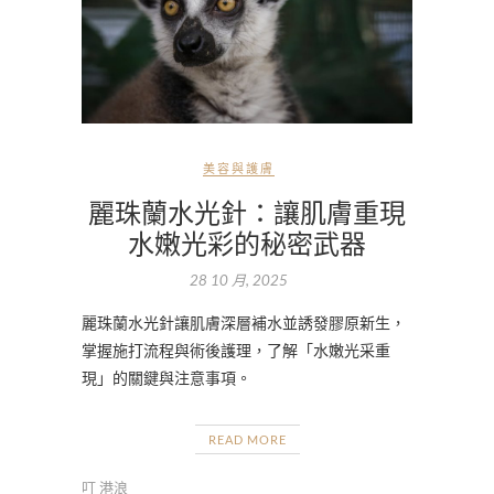
美容與護膚
麗珠蘭水光針：讓肌膚重現
水嫩光彩的秘密武器
28 10 月, 2025
麗珠蘭水光針讓肌膚深層補水並誘發膠原新生，
掌握施打流程與術後護理，了解「水嫩光采重
現」的關鍵與注意事項。
READ MORE
叮 港浪