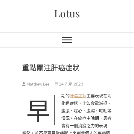
Skip
Lotus
to
content
重點關注肝癌症狀
Matthew Lee
24 7 月, 2023
早期的
肝癌症狀
主要表現在消
化道症狀，比如食欲減退、
腹脹、噁心、腹瀉、嘔吐等
情況。在癌症中晚期，患者
會有一個消瘦乏力的表現。
當然，並不是盲目從症狀上來判斷個人的疾病情