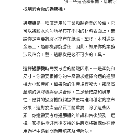
供一些建議和指南，幫助你
找到適合你的
過膠機
。
過膠機
是一種廣泛用於工業和製造業的設備，它
可以將膠水均勻地塗布在不同的材料表面上。無
論你是需要將膠水塗布在紙張、塑膠、木材還是
金屬上，過膠機都能勝任。因此，如果你的業務
涉及粘合工藝，過膠機是必不可少的工具。
選擇
過膠機
時需要考慮的關鍵因素。一是產能和
尺寸。你需要根據你的生產需求選擇合適的過膠
機大小和產能。如果你的生產規模較大，那麼高
產能的過膠機將更適合你。二是精確度和穩定
性。優質的過膠機能夠提供更精准和穩定的塗布
效果，這對於產品品質至關重要。除了這些因
素，你還需要考慮
過膠機
的維護和售後服務。選
擇一家提供良好售後支持的供應商將確保你在使
用過程中遇到問題時能夠及時解決。