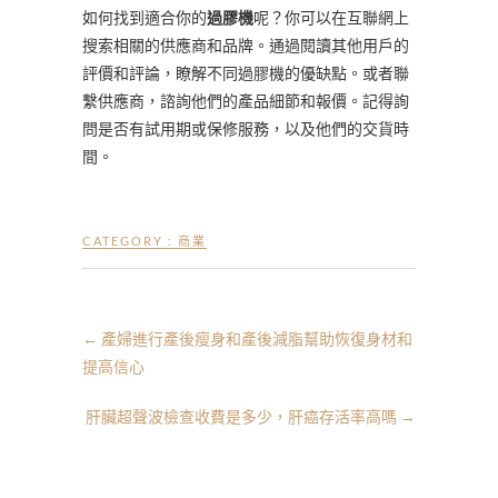
如何找到適合你的
過膠機
呢？你可以在互聯網上
搜索相關的供應商和品牌。通過閱讀其他用戶的
評價和評論，瞭解不同過膠機的優缺點。或者聯
繫供應商，諮詢他們的產品細節和報價。記得詢
問是否有試用期或保修服務，以及他們的交貨時
間。
CATEGORY :
商業
←
產婦進行產後瘦身和產後減脂幫助恢復身材和
提高信心
肝臟超聲波檢查收費是多少，肝癌存活率高嗎
→