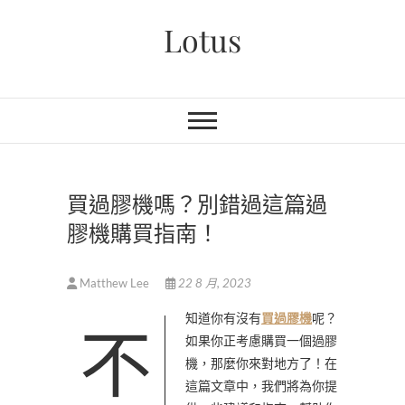
Skip
Lotus
to
content
買過膠機嗎？別錯過這篇過
膠機購買指南！
Matthew Lee
22 8 月, 2023
不知道你有沒有
買過膠機
呢？
如果你正考慮購買一個過膠
機，那麼你來對地方了！在
這篇文章中，我們將為你提