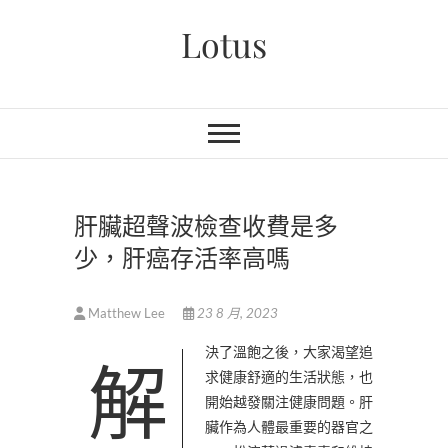
Skip
Lotus
to
content
肝臟超聲波檢查收費是多
少，肝癌存活率高嗎
Matthew Lee
23 8 月, 2023
解決了溫飽之後，大家渴望追
求健康舒適的生活狀態，也
開始越發關注健康問題。肝
臟作為人體最重要的器官之