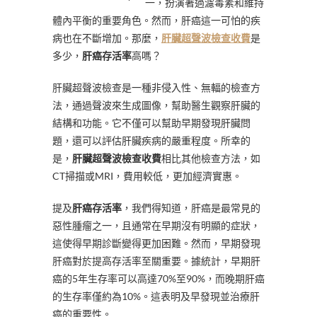
一，扮演著過濾毒素和維持
體內平衡的重要角色。然而，肝癌這一可怕的疾
病也在不斷增加。那麼，
肝臟超聲波檢查收費
是
多少，
肝癌存活率
高嗎？
肝臟超聲波檢查是一種非侵入性、無輻的檢查方
法，通過聲波來生成圖像，幫助醫生觀察肝臟的
結構和功能。它不僅可以幫助早期發現肝臟問
題，還可以評估肝臟疾病的嚴重程度。所幸的
是，
肝臟超聲波檢查收費
相比其他檢查方法，如
CT掃描或MRI，費用較低，更加經濟實惠。
提及
肝癌存活率
，我們得知道，肝癌是最常見的
惡性腫瘤之一，且通常在早期沒有明顯的症狀，
這使得早期診斷變得更加困難。然而，早期發現
肝癌對於提高存活率至關重要。據統計，早期肝
癌的5年生存率可以高達70%至90%，而晚期肝癌
的生存率僅約為10%。這表明及早發現並治療肝
癌的重要性。