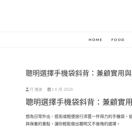
Skip
to
content
HOME
FOOD
聰明選擇手機袋斜背：兼顧實用與
叮 港浪
1 6 月, 2026
聰明選擇手機袋斜背：兼顧實
想為日常外出、逛街或輕便旅行添置一件得力的手機袋，
與保養的重點，讓你輕鬆做出聰明又不後悔的選擇。