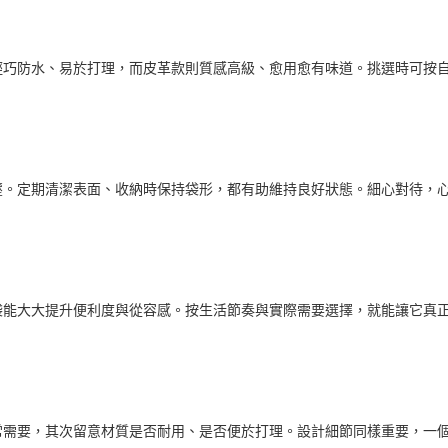
輕巧防水、易於打理，而皮革款則質感高級、愈用愈有味道。挑選時可按
壓。定期清潔表面、收納時保持袋形，都有助維持良好狀態。細心對待，
袋能大大提升便利度與從容感。按生活節奏與實際需要選擇，就能讓它真
常需要，其次留意材質是否耐用、是否便於打理。設計細節同樣重要，一