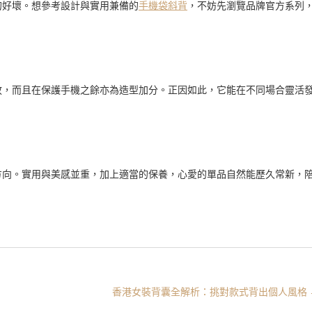
的好壞。想參考設計與實用兼備的
手機袋斜背
，不妨先瀏覽品牌官方系列
放，而且在保護手機之餘亦為造型加分。正因如此，它能在不同場合靈活
方向。實用與美感並重，加上適當的保養，心愛的單品自然能歷久常新，
香港女裝背囊全解析：挑對款式背出個人風格