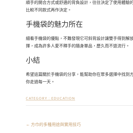
順手的開合方式或舒適的背負設計，往往決定了使用體驗
比較不同款式再作決定。
手機袋的魅力所在
細看手機袋的優點，不難發現它可斜背設計讓雙手得到解
揮，成為許多人愛不釋手的隨身單品，歷久而不退流行。
小結
希望這篇關於手機袋的分享，能幫助你在眾多選擇中找到
你走過每一天。
CATEGORY :
EDUCATION
←
方巾的多種用途與實用技巧