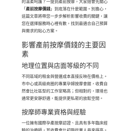
的溫柔呵護？一提到產前按摩，大家總會先關心
「
產前按摩價錢
」到底落在什麼範圍。別擔心，
這篇文章將帶您一步步解析影響收費的關鍵，讓
您在選擇服務時心裡有數，找到最適合自己預算
與需求的貼心方案。
影響產前按摩價錢的主要因
素
地理位置與店面等級的不同
不同區域的租金與營運成本直接反映在價格上。
市中心或高級商圈的專業孕婦按摩會館，收費自
然會比社區型的工作室略高；但相對的，環境也
通常更安靜舒適，能提供更私密的放鬆空間。
按摩師專業資格與經驗
一位擁有國際孕產按摩認證、且具有多年臨床經
驗的治療師，其收費會比初階從業人員來得高。