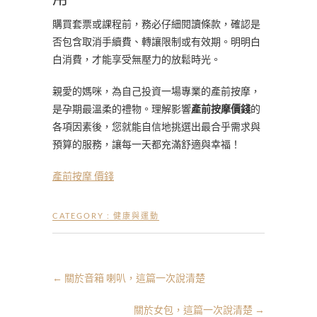
購買套票或課程前，務必仔細閱讀條款，確認是
否包含取消手續費、轉讓限制或有效期。明明白
白消費，才能享受無壓力的放鬆時光。
親愛的媽咪，為自己投資一場專業的產前按摩，
是孕期最溫柔的禮物。理解影響
產前按摩價錢
的
各項因素後，您就能自信地挑選出最合乎需求與
預算的服務，讓每一天都充滿舒適與幸福！
產前按摩 價錢
CATEGORY :
健康與運動
←
關於音箱 喇叭，這篇一次說清楚
關於女包，這篇一次說清楚
→