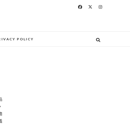
RIVACY POLICY
，
務
義