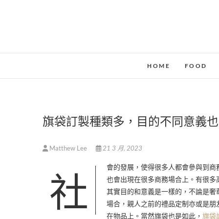
Skip
to
content
HOME
FOOD
旗袋訂製種類多，目的不同意義也
Matthew Lee
21 3 月, 2023
社會的發展，使得很多人都會參與到商務場合，除去正常的的商務交流，很多企業或者個人私家定制的物品、禮品
也會出現在很多商務場合上。有很多
其實目的和意義是一樣的，不論是奢
場合，親人之前的禮品定制亦或是朋
在物品上。當然旗袋也是如此，
旗袋