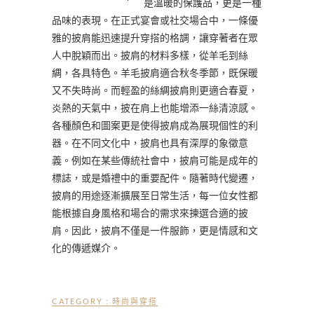
是溫暖的保護品，更是一種
品味的表現。在正式宴會或社交場合中，一條優
雅的披肩能迅速提升穿搭的格調，讓穿著者在眾
人中脫穎而出。披肩的材料多樣，從羊毛到絲
綢，各具特色。羊毛披肩適合秋冬季節，既保暖
又不失時尚。而輕盈的絲綢披肩則更適合春夏，
炎熱的天氣中，披在肩上也能增添一絲清涼感。
各種顏色和圖案更是使得披肩成為展現個性的利
器。在不同文化中，披肩也具有深厚的象徵意
義。例如在某些傳統社會中，披肩可能是成年的
標誌，或是婚禮中的重要配件。隨著時代變遷，
披肩的用途逐漸擴展至日常生活，每一位女性都
能根據自身風格和場合的需求來揀選合適的披
肩。因此，披肩不僅是一件服飾，更是情感和文
化的傳遞媒介。
CATEGORY :
時尚與穿搭