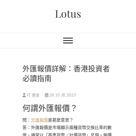
Skip
Lotus
to
content
外匯報價詳解：香港投資者
必讀指南
叮 港浪
28 10 月, 2025
何謂外匯報價？
問：
外匯報價
是甚麼意思？
答：外匯報價是市場顯示兩種貨幣交換比率的數
值，通常以「基準貨幣／計價貨幣」呈現。報價