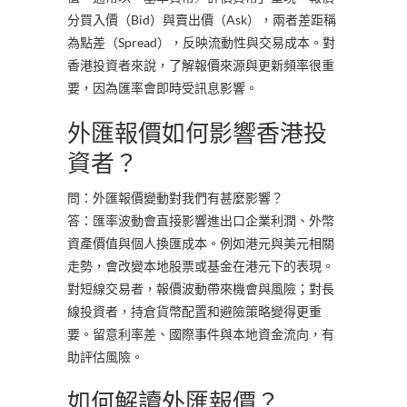
分買入價（Bid）與賣出價（Ask），兩者差距稱
為點差（Spread），反映流動性與交易成本。對
香港投資者來說，了解報價來源與更新頻率很重
要，因為匯率會即時受訊息影響。
外匯報價如何影響香港投
資者？
問：外匯報價變動對我們有甚麼影響？
答：匯率波動會直接影響進出口企業利潤、外幣
資產價值與個人換匯成本。例如港元與美元相關
走勢，會改變本地股票或基金在港元下的表現。
對短線交易者，報價波動帶來機會與風險；對長
線投資者，持倉貨幣配置和避險策略變得更重
要。留意利率差、國際事件與本地資金流向，有
助評估風險。
如何解讀外匯報價？