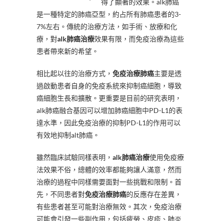
得了顯著的效果。alk肺癌
是一種特定的肺癌亞型，約占所有肺癌患者的3-
7%左右。傳統的治療方法，如手術、放療和化
療，對
alk肺癌治療
效果有限，而免疫治療為這些
患者帶來新的希望。
相比起以往的治療方式，
免疫治療肺癌
主要是透
過啟動患者自身的免疫系統來抑制癌細胞，導致
癌細胞生長和擴散。更重要是目前的研究表明，
alk肺癌融合基因可以增加肺癌細胞中PD-L1的表
達水準，因此免疫治療的抑制PD-L1的作用可以
有效地抑制alt肺癌。
雖然臨床試驗同樣表明，
alk肺癌治療
使用免疫療
法效果不俗，總體的效率都能夠讓人滿意，然而
治療的過程中同樣需要面對一些挑戰和限制。首
先，不同患者對
免疫治療肺癌
的反應存在差異，
有些患者甚至可能對治療無效。其次，免疫治療
可能會引發一些副作用，包括疲勞、皮疹、肺炎